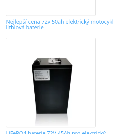
Nejlepší cena 72v 50ah elektrický motocykl
lithiová baterie
LiFePO4 baterie 72V 45Ah pro elektrický