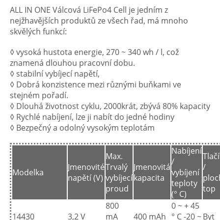
ALL IN ONE Válcová LiFePo4 Cell je jedním z
nejžhavějších produktů ze všech řad, má mnoho
skvělých funkcí:
◊ vysoká hustota energie, 270 ~ 340 wh / l, což
znamená dlouhou pracovní dobu.
◊ stabilní vybíjecí napětí,
◊ Dobrá konzistence mezi různými buňkami ve
stejném pořadí.
◊ Dlouhá životnost cyklu, 2000krát, zbývá 80% kapacity
◊ Rychlé nabíjení, lze ji nabít do jedné hodiny
◊ Bezpečný a odolný vysokým teplotám
Nabíjení
Max.
Tlač
/
Jmenovité
Trvalý
Jmenovitá
/
Modelka
vybíjení
napětí (V)
vybíjecí
kapacita
ploc
teploty
proud
top
(° C)
800
0 ~ + 45
14430
3,2 V
mA
400 mAh
° C -20 ~
Byt