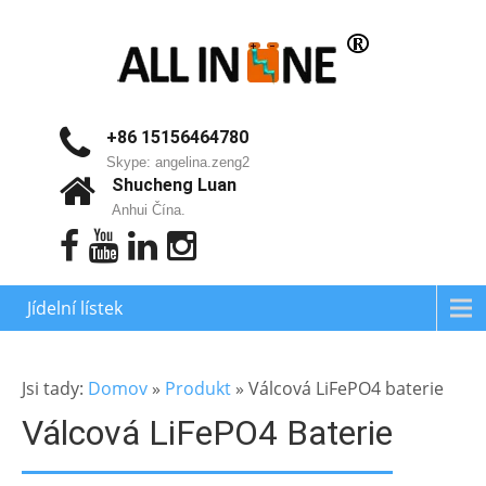
+86 15156464780
Skype: angelina.zeng2
Shucheng Luan
Anhui Čína.
Jídelní lístek
Jsi tady:
Domov
»
Produkt
»
Válcová LiFePO4 baterie
Válcová LiFePO4 Baterie