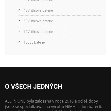
48V lithiová baterie
60V lithiová baterie
72V lithiová baterie
18650 baterie
O VŠECH JEDNÝCH
ALL IN ONE byla založena v roce 2010 a od té doby
jsme se specializovali na výrobu NiMH, Li-ion baterií.