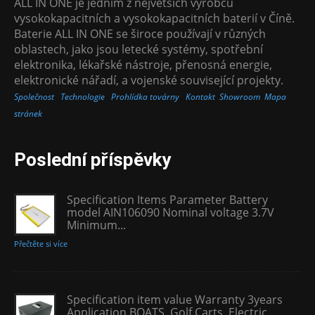
ALL IN ONE je jedním z největších výrobců
vysokokapacitních a vysokokapacitních baterií v Číně.
Baterie ALL IN ONE se široce používají v různých
oblastech, jako jsou letecké systémy, spotřební
elektronika, lékařské nástroje, přenosná energie,
elektronické nářadí, a vojenské související projekty.
Společnost
Technologie
Prohlídka továrny
Kontakt
Showroom
Mapa
stránek
Poslední příspěvky
Specification Items Parameter Battery
model AIN106090 Nominal voltage 3.7V
Minimum...
Přečtěte si více
Specification item value Warranty 3years
Application BOATS, Golf Carts, Electric...