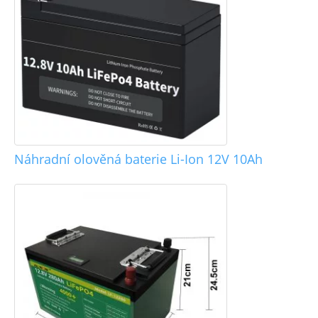
Náhradní olověná baterie Li-Ion 12V 10Ah