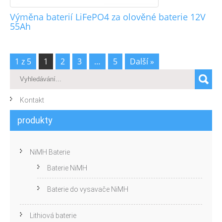
Výměna baterií LiFePO4 za olověné baterie 12V
55Ah
1 z 5
1
2
3
…
5
Další »
Kontakt
produkty
NiMH Baterie
Baterie NiMH
Baterie do vysavače NiMH
Lithiová baterie