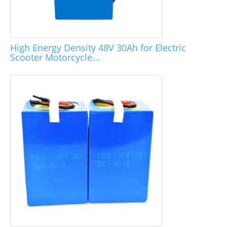
High Energy Density 48V 30Ah for Electric
Scooter Motorcycle...