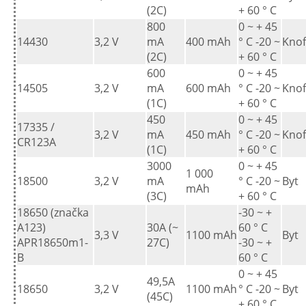
(2C)
+ 60 ° C
800
0 ~ + 45
14430
3,2 V
mA
400 mAh
° C -20 ~
Knof
(2C)
+ 60 ° C
600
0 ~ + 45
14505
3,2 V
mA
600 mAh
° C -20 ~
Knof
(1C)
+ 60 ° C
450
0 ~ + 45
17335 /
3,2 V
mA
450 mAh
° C -20 ~
Knof
CR123A
(1C)
+ 60 ° C
3000
0 ~ + 45
1 000
18500
3,2 V
mA
° C -20 ~
Byt
mAh
(3C)
+ 60 ° C
18650 (značka
-30 ~ +
A123)
30A (~
60 ° C
3,3 V
1100 mAh
Byt
APR18650m1-
27C)
-30 ~ +
B
60 ° C
0 ~ + 45
49,5A
18650
3,2 V
1100 mAh
° C -20 ~
Byt
(45C)
+ 60 ° C