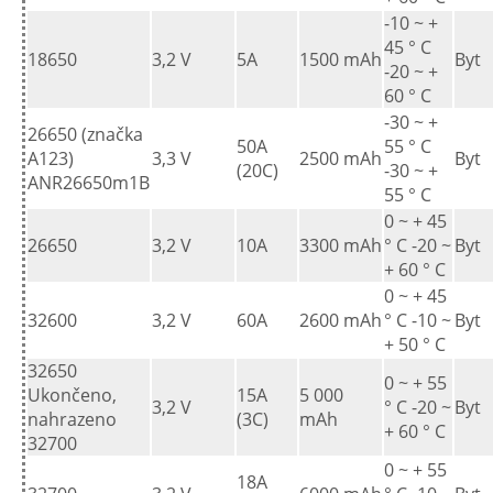
-10 ~ +
45 ° C
18650
3,2 V
5A
1500 mAh
Byt
-20 ~ +
60 ° C
-30 ~ +
26650 (značka
50A
55 ° C
A123)
3,3 V
2500 mAh
Byt
(20C)
-30 ~ +
ANR26650m1B
55 ° C
0 ~ + 45
26650
3,2 V
10A
3300 mAh
° C -20 ~
Byt
+ 60 ° C
0 ~ + 45
32600
3,2 V
60A
2600 mAh
° C -10 ~
Byt
+ 50 ° C
32650
0 ~ + 55
Ukončeno,
15A
5 000
3,2 V
° C -20 ~
Byt
nahrazeno
(3C)
mAh
+ 60 ° C
32700
0 ~ + 55
18A