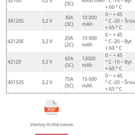
32700
3,2 V
6000 mAh
° C -10 ~
Byt
(3C)
+ 60 ° C
0 ~ + 45
30A
10 000
38120S
3,2 V
° C -20 ~
Šro
(3C)
mAh
+ 65 ° C
0 ~ + 45
20A
10 000
42120E
3,2 V
° C -20 ~
Byt
(2C)
mAh
+ 60 ° C
0 ~ + 45
60A
12000
42120
3,2 V
° C -10 ~
Byt
(5C)
mAh
+ 60 ° C
0 ~ + 45
75A
15 000
40152S
3,2 V
° C -20 ~
Šro
(5C)
mAh
+ 65 ° C
Všechny IN ONE baterie