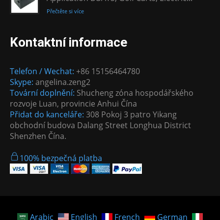
Přečtěte si více
Kontaktní informace
Telefon / Wechat:
+86 15156464780
Skype:
angelina.zeng2
Tovární doplnění:
Shucheng zóna hospodářského
rozvoje Luan, provincie Anhui Čína
Přidat do kanceláře:
308 Pokoj 3 patro Yikang
obchodní budova Dalang Street Longhua District
Shenzhen Čína.
100% bezpečná platba
Arabic
English
French
German