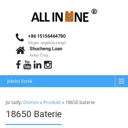
+86 15156464780
Skype: angelina.zeng2
Shucheng Luan
Anhui Čína.
Jídelní lístek
Jsi tady:
Domov
»
Produkt
»
18650 baterie
18650 Baterie