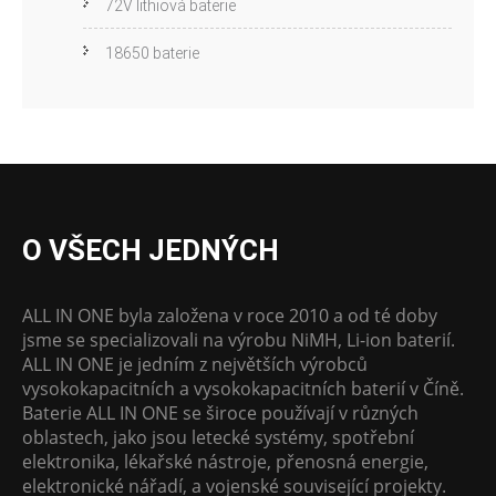
72V lithiová baterie
18650 baterie
O VŠECH JEDNÝCH
ALL IN ONE byla založena v roce 2010 a od té doby
jsme se specializovali na výrobu NiMH, Li-ion baterií.
ALL IN ONE je jedním z největších výrobců
vysokokapacitních a vysokokapacitních baterií v Číně.
Baterie ALL IN ONE se široce používají v různých
oblastech, jako jsou letecké systémy, spotřební
elektronika, lékařské nástroje, přenosná energie,
elektronické nářadí, a vojenské související projekty.