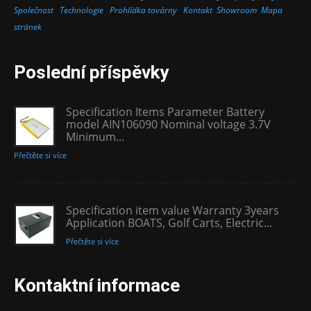
Společnost
Technologie
Prohlídka továrny
Kontakt
Showroom
Mapa
stránek
Poslední příspěvky
Specification Items Parameter Battery
model AIN106090 Nominal voltage 3.7V
Minimum...
Přečtěte si více
Specification item value Warranty 3years
Application BOATS, Golf Carts, Electric...
Přečtěte si více
Kontaktní informace