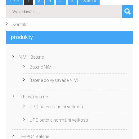
1 z 5
1
2
3
…
5
Další »
Kontakt
produkty
NiMH Baterie
Baterie NiMH
Baterie do vysavače NiMH
Lithiová baterie
LiPO baterie vlastní velikosti
LiPO baterie normální velikosti
LiFePO4 Baterie